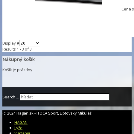
Cena 
Display #
Results 1 - 3 of 3
Nákupný košík
Košík je prázdny
Search ...
(c) 2024 Hagan.sk - ITOCA Sport, Liptovský Mikuláš
HAGAN
Lyže
Viazania