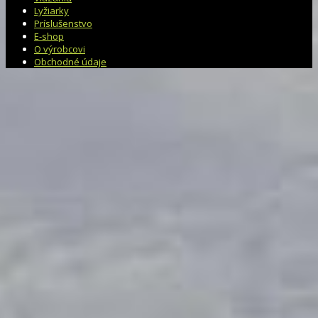
Lyžiarky
Príslušenstvo
E-shop
O výrobcovi
Obchodné údaje