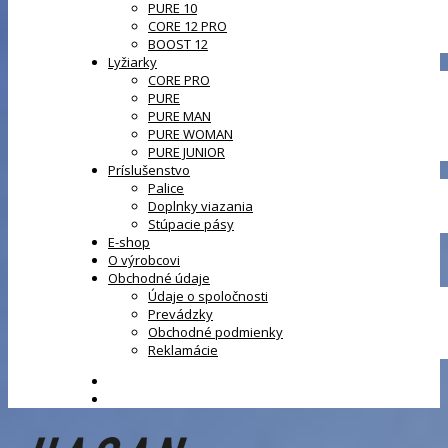
PURE 10
CORE 12 PRO
BOOST 12
Lyžiarky
CORE PRO
PURE
PURE MAN
PURE WOMAN
PURE JUNIOR
Príslušenstvo
Palice
Doplnky viazania
Stúpacie pásy
E-shop
O výrobcovi
Obchodné údaje
Údaje o spoločnosti
Prevádzky
Obchodné podmienky
Reklamácie