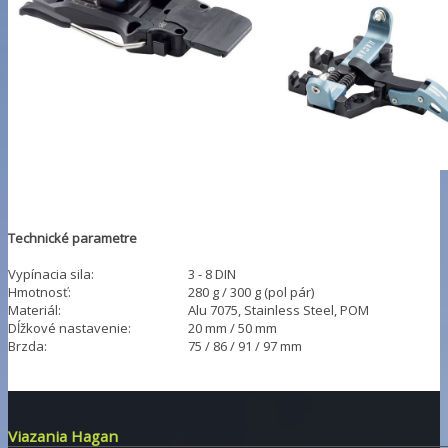
Technické parametre
Vypínacia sila:
3 - 8 DIN
Hmotnosť:
280 g / 300 g (pol pár)
Materiál:
Alu 7075, Stainless Steel, POM
Dĺžkové nastavenie:
20 mm / 50 mm
Brzda:
75 / 86 / 91 / 97 mm
Viazania Hagan