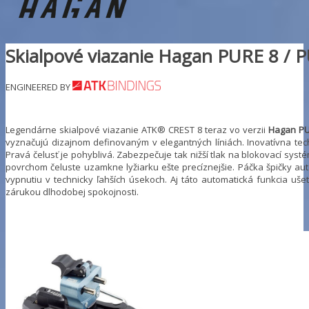
Skialpové viazanie Hagan PURE 8 /
ENGINEERED BY
Legendárne skialpové viazanie ATK® CREST 8 teraz vo verzii
Hagan PU
vyznačujú dizajnom definovaným v elegantných líniách. Inovatívna tech
Pravá čelusť je pohyblivá. Zabezpečuje tak nižší tlak na blokovací sy
povrchom čeluste uzamkne lyžiarku ešte precíznejšie. Páčka špičky au
vypnutiu v technicky ľahších úsekoch. Aj táto automatická funkcia u
zárukou dlhodobej spokojnosti.