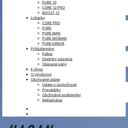
PURE 10
CORE 12 PRO
BOOST 12
Lyžiarky
CORE PRO
PURE
PURE MAN
PURE WOMAN
PURE JUNIOR
Príslušenstvo
Palice
Doplnky viazania
Stúpacie pásy
E-shop
O výrobcovi
Obchodné údaje
Údaje o spoločnosti
Prevádzky
Obchodné podmienky
Reklamácie