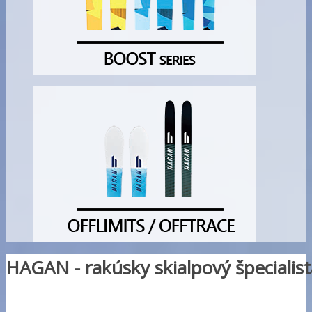
HAGAN - rakúsky skialpový špeciali