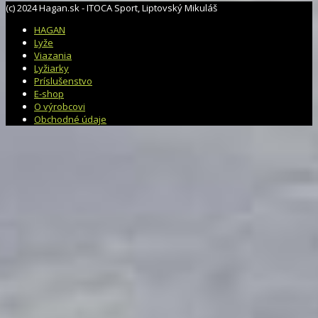
(c) 2024 Hagan.sk - ITOCA Sport, Liptovský Mikuláš
HAGAN
Lyže
Viazania
Lyžiarky
Príslušenstvo
E-shop
O výrobcovi
Obchodné údaje