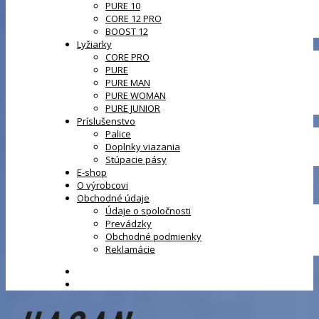
PURE 10
CORE 12 PRO
BOOST 12
Lyžiarky
CORE PRO
PURE
PURE MAN
PURE WOMAN
PURE JUNIOR
Príslušenstvo
Palice
Doplnky viazania
Stúpacie pásy
E-shop
O výrobcovi
Obchodné údaje
Údaje o spoločnosti
Prevádzky
Obchodné podmienky
Reklamácie