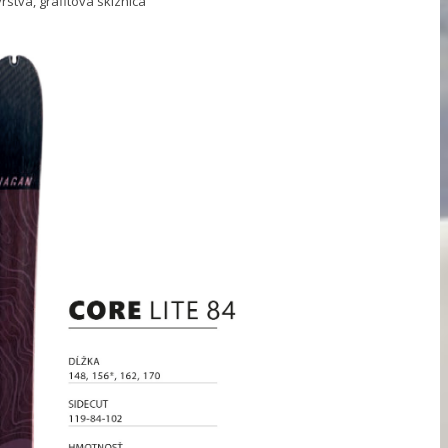
rstva, grafitová sklznica