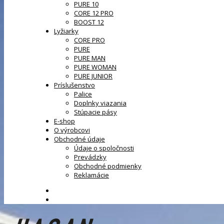
PURE 10
CORE 12 PRO
BOOST 12
Lyžiarky
CORE PRO
PURE
PURE MAN
PURE WOMAN
PURE JUNIOR
Príslušenstvo
Palice
Doplnky viazania
Stúpacie pásy
E-shop
O výrobcovi
Obchodné údaje
Údaje o spoločnosti
Prevádzky
Obchodné podmienky
Reklamácie