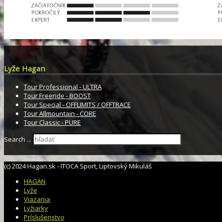
Lyže Hagan
Tour Professional - ULTRA
Tour Freeride - BOOST
Tour Special - OFFLIMITS / OFFTRACE
Tour Allmountain - CORE
Tour Classic - PURE
Search ...
(c) 2024 Hagan.sk - ITOCA Sport, Liptovský Mikuláš
HAGAN
Lyže
Viazania
Lyžiarky
Príslušenstvo