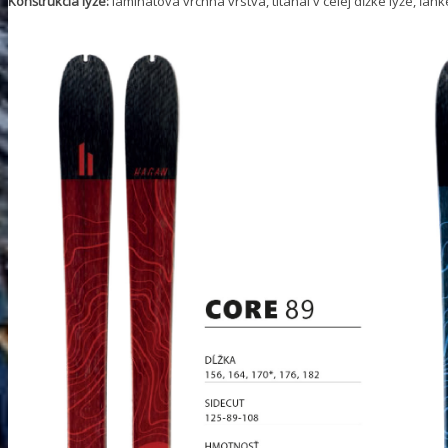
Konštrukcia lyže:
laminátová vrchná vrstva, titanal v celej dĺžke lyže, ľa