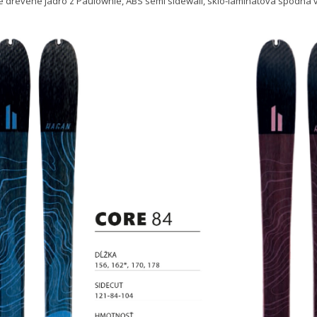
hké drevené jadro z Paulownie, ABS semi sidewall, sklo-laminátová spodná v