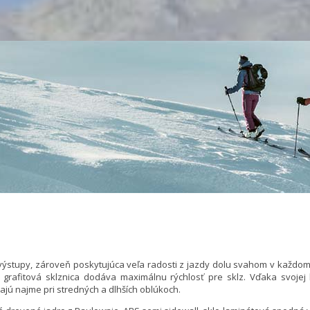
 výstupy, zároveň poskytujúca veľa radosti z jazdy dolu svahom v každom 
grafitová sklznica dodáva maximálnu rýchlosť pre sklz. Vďaka svojej k
jú najme pri stredných a dlhších oblúkoch.